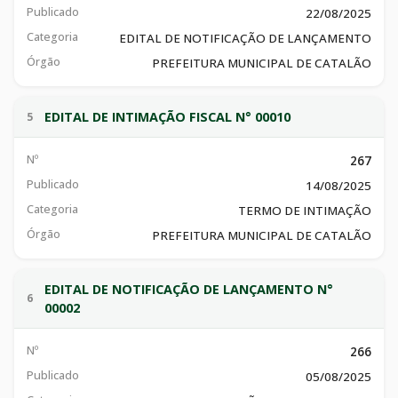
“INSTITUI O SISTEMA DE AGRICULTURA EDESENVOLVIMENTO, A
Publicado
22/08/2025
POLÍTICA AGRÍCOLA E O SERVIÇO DE INSPEÇÃO DOS PRODUTOS
DE ORIGEMANIMAL DO MUNICÍPIO DE CATALÃO, ESTADO DE
Categoria
EDITAL DE NOTIFICAÇÃO DE LANÇAMENTO
GOIÁS; ALTERA A LEI MUNICIPAL Nº 2.637, DE 19DE DEZEMBRO
Órgão
PREFEITURA MUNICIPAL DE CATALÃO
DE 2008, A LEI MUNICIPAL Nº 1.818/2000, DE 05 DE ABRIL DE
2000 E A LEICOMPLEMENTAR MUNICIPAL Nº 3.952, DE 16 DE
DEZEMBRO DE 2021; REVOGA AS LEISMUNICIPAIS Nº 1.917 DE 13
DE JULHO DE 2001, Nº 2.765, DE 15 DE SETEMBRO DE 2010, Nº
EDITAL DE INTIMAÇÃO FISCAL N° 00010
5
3.864DE 18 DE MARÇO DE 2021 E A LEI MUNICIPAL Nº 3.388, DE
18 DE MAIO DE 2016, E DÁ OUTRASPROVIDÊNCIAS”
Nº
267
Publicado
14/08/2025
Categoria
TERMO DE INTIMAÇÃO
Órgão
PREFEITURA MUNICIPAL DE CATALÃO
EDITAL DE NOTIFICAÇÃO DE LANÇAMENTO N°
6
00002
Nº
266
Publicado
05/08/2025