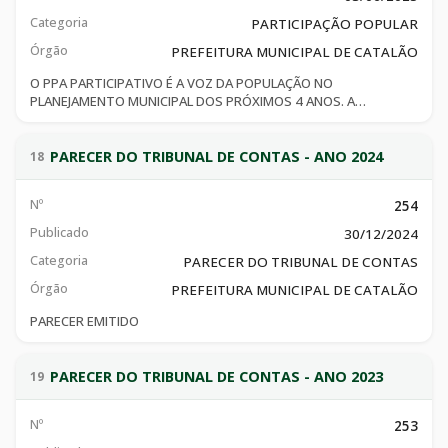
Categoria
PARTICIPAÇÃO POPULAR
Órgão
PREFEITURA MUNICIPAL DE CATALÃO
O PPA PARTICIPATIVO É A VOZ DA POPULAÇÃO NO
PLANEJAMENTO MUNICIPAL DOS PRÓXIMOS 4 ANOS. A
PREFEITURA MUNICIPAL CONVIDA TODA POPULAÇÃO A
PARTICIPAR DA CONSULTA PÚBLICA ONLINE PARA ELABORAÇÃO
DO PLANO PLURIANUAL (PPA) 2026-2029. O PPA ESTABELECE AS
PARECER DO TRIBUNAL DE CONTAS - ANO 2024
18
DIRETRIZES, OBJETIVOS E METAS DA ADMINISTRAÇÃO PÚBLICA A
FIM DE GARANTIR A CONTINUIDADE E CONSTRUÇÃO DE NOVOS
Nº
254
PROGRAMAS DE GOVERNO, ALÉM DO USO EFICIENTE DOS
RECURSOS PÚBLICOS. O PPA PARTICIPATIVO É UMA
Publicado
30/12/2024
OPORTUNIDADE VALIOSA PARA OS MORADORES SE
Categoria
PARECER DO TRIBUNAL DE CONTAS
ENVOLVEREM ATIVAMENTE NA CONSTRUÇÃO DO FUTURO DA
CIDADE. AO RESPONDER O QUESTIONÁRIO ONLINE, CADA
Órgão
PREFEITURA MUNICIPAL DE CATALÃO
CIDADÃO TEM A CHANCE DE CONTRIBUIR COM SUAS IDEIAS E
OPINIÕES, INFLUENCIANDO DIRETAMENTE AS PRIORIDADES DO
PARECER EMITIDO
GOVERNO NA ELABORAÇÃO DOS PROGRAMAS MUNICIPAIS.
PARTICIPE, ACESSE O
QUESTIONÁRIO.HTTPS://DOCS.GOOGLE.COM/FORMS/D/1K64RTTEY
PARECER DO TRIBUNAL DE CONTAS - ANO 2023
19
BCBJUQ8J2HB0TLMHZZU/EDIT
Nº
253