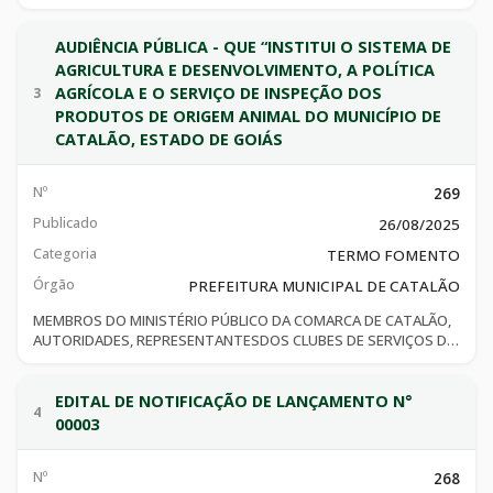
AUDIÊNCIA PÚBLICA - QUE “INSTITUI O SISTEMA DE
AGRICULTURA E DESENVOLVIMENTO, A POLÍTICA
AGRÍCOLA E O SERVIÇO DE INSPEÇÃO DOS
3
PRODUTOS DE ORIGEM ANIMAL DO MUNICÍPIO DE
CATALÃO, ESTADO DE GOIÁS
Nº
269
Publicado
26/08/2025
Categoria
TERMO FOMENTO
Órgão
PREFEITURA MUNICIPAL DE CATALÃO
MEMBROS DO MINISTÉRIO PÚBLICO DA COMARCA DE CATALÃO,
AUTORIDADES, REPRESENTANTESDOS CLUBES DE SERVIÇOS DA
CIDADE, PODER LEGISLATIVO, COMUNIDADES RURAIS,
SOCIEDADE CIVILORGANIZADA E TODA A POPULAÇÃO EM GERAL,
PARA PARTICIPAR DA AUDIÊNCIA PÚBLICA A REALIZAR-SENO DIA
EDITAL DE NOTIFICAÇÃO DE LANÇAMENTO N°
4
10/09/2025 ÀS 08:30 HORAS, NO AUDITÓRIO DA PREFEITURA
00003
MUNICIPAL DE CATALÃO, LOCALIZADONA RUA NASSIN AGEL, N.º
505, CENTRO, CATALÃO, GOIÁS, CEP: 75.701-050, COM VISTAS
Nº
ÀDISCUSSÃO DE MINUTA DE PROPOSTA LEGISLATIVA QUE
268