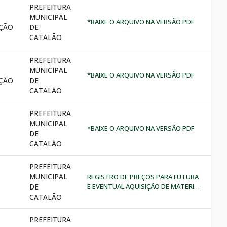
INSTITUTO EUVALDO LODI/GOIÁS-
PREFEITURA
IEL/GO. *BAIXE O ARQUIVO
MUNICIPAL
NA VERSÃO PDF
*BAIXE O ARQUIVO NA VERSÃO PDF
ÇÃO
DE
CATALÃO
PREFEITURA
MUNICIPAL
*BAIXE O ARQUIVO NA VERSÃO PDF
ÇÃO
DE
CATALÃO
PREFEITURA
MUNICIPAL
*BAIXE O ARQUIVO NA VERSÃO PDF
DE
CATALÃO
PREFEITURA
MUNICIPAL
REGISTRO DE PREÇOS PARA FUTURA
DE
E EVENTUAL AQUISIÇÃO DE MATERIAL
MÉDICOHOSPITALAR,
CATALÃO
EQUIPAMENTOS DE PROTEÇÃO
INDIVIDUAL,
PREFEITURA
SUPRIMENTOSMÉDICOS/CIRÚRGICOS,