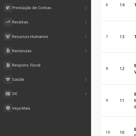
6
14
Prestação de Contas
Receitas
Recursos Humanos
7
13
Renúncias
Respons. Fiscal
8
12
Saúde
SIC
9
11
Veja Mais
10
10