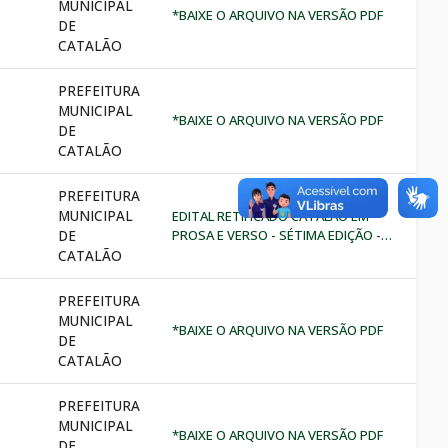
MUNICIPAL
VESTUÁRIO HOSPITALAR E
*BAIXE O ARQUIVO NA VERSÃO PDF
DE
CIRÚRGICO E MEDICAMENTOS PARA
CATALÃO
SUPRIRAS UNIDADES DE
ATENDIMENTO DE SAÚDE DA
PREFEITURA
SECRETARIA MUNICIPAL DE SAÚDE DE
MUNICIPAL
CATALÃO- GO. *BAIXE O ARQUIVO
*BAIXE O ARQUIVO NA VERSÃO PDF
NA VERSÃO PDF
DE
CATALÃO
PREFEITURA
MUNICIPAL
EDITAL RETIFICADO CATALÃO EM
DE
PROSA E VERSO - SÉTIMA EDIÇÃO -
2022 *BAIXE O ARQUIVO NA VERSÃO
CATALÃO
PDF
PREFEITURA
MUNICIPAL
*BAIXE O ARQUIVO NA VERSÃO PDF
DE
CATALÃO
PREFEITURA
MUNICIPAL
*BAIXE O ARQUIVO NA VERSÃO PDF
DE