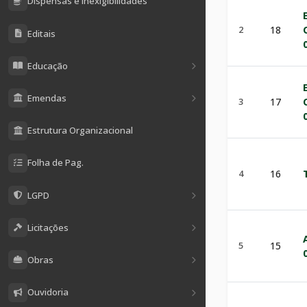
Dispensas e Inexigibilidades
2
18
Editais
Educação
Emendas
3
17
Estrutura Organizacional
Folha de Pag.
4
16
LGPD
Licitações
5
15
Obras
Ouvidoria