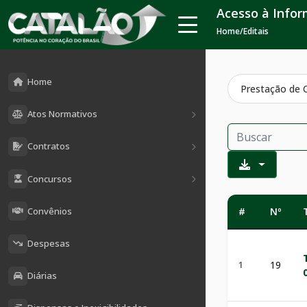
Acesso à Info
Home
/
Editais
Home
Prestação de 
Atos Normativos
Contratos
Concursos
Convênios
#
Nº
Despesas
1
19
Diárias