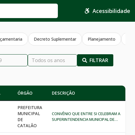
Acessibilidade
çamentaria
Decreto Suplementar
Planejamento
Jul
FILTRAR
A
ÓRGÃO
DESCRIÇÃO
PREFEITURA
MUNICIPAL
CONVÊNIO QUE ENTRE SI CELEBRAM A
DE
SUPERINTENDENCIA MUNICIPAL DE
TRÂNSITO DE CATALÃ, ESTADO DE
CATALÃO
GOIÁS, E DO OUTRO LADO,E O