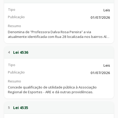
Tipo
Leis
Publicação
01/07/2026
Resumo
Denomina de "Professora Dalva Rosa Pereira" a via
atualmente identificada com Rua 28 localizada nos bairros Alto
da Boa Vista I, Vila Margon I, Vila Margon II, Vila Margon III e
loteamento Reserva Catalunha em toda sua extensão, e dá
outras providências.
Lei 4536
4
Tipo
Leis
Publicação
01/07/2026
Resumo
Concede qualificação de utilidade pública à Associação
Regional de Esportes - ARE e dá outras providências.
Lei 4535
5