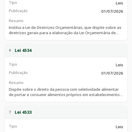
Tipo
Leis
Publicação
01/07/2026
Resumo
Institui a Lei de Diretrizes Orçamentárias, que dispõe sobre as
diretrizes gerais para a elaboração da Lei Orçamentária de
2027 e dá outras providências.
Lei 4534
6
Tipo
Leis
Publicação
01/07/2026
Resumo
Dispõe sobre o direito da pessoa com seletividade alimentar
de portar e consumir alimentos próprios em estabelecimentos
públicos e privados de uso coletivo no Município de Catalão e
dá outras providências.
Lei 4533
7
Tipo
Leis