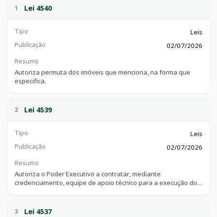
Lei 4540
1
Tipo
Leis
Publicação
02/07/2026
Resumo
Autoriza permuta dos imóveis que menciona, na forma que
especifica.
Lei 4539
2
Tipo
Leis
Publicação
02/07/2026
Resumo
Autoriza o Poder Executivo a contratar, mediante
credenciamento, equipe de apoio técnico para a execução do
Serviço de Proteção e Atendimento Integral à Família - PAIF, no
âmbito da Secretaria Municipal de Assistência Social, e dá
outras providências.
Lei 4537
3