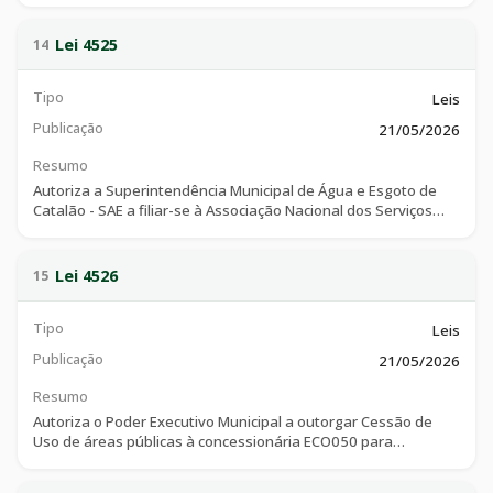
13.019/2014, e dá outras providências.
Lei 4525
14
Tipo
Leis
Publicação
21/05/2026
Resumo
Autoriza a Superintendência Municipal de Água e Esgoto de
Catalão - SAE a filiar-se à Associação Nacional dos Serviços
Municipais de Saneamento - ASSEMAE.
Lei 4526
15
Tipo
Leis
Publicação
21/05/2026
Resumo
Autoriza o Poder Executivo Municipal a outorgar Cessão de
Uso de áreas públicas à concessionária ECO050 para
realização de intervenções vinculadas à Rodovia Federal BR-
050, no âmbito do Município de Catalão, e dá outras