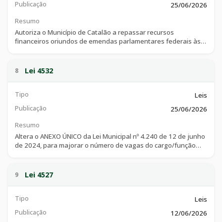
Publicação
25/06/2026
Resumo
Autoriza o Município de Catalão a repassar recursos
financeiros oriundos de emendas parlamentares federais às
Organizações da Sociedade Civil - OSCs, por meio de termo de
fomento, no âmbito da Política Municipal de Assistência Social,
e dá outras providências.
Lei 4532
8
Tipo
Leis
Publicação
25/06/2026
Resumo
Altera o ANEXO ÚNICO da Lei Municipal nº 4.240 de 12 de junho
de 2024, para majorar o número de vagas do cargo/função
temporária que especifica, e dá outras providências.
Lei 4527
9
Tipo
Leis
Publicação
12/06/2026