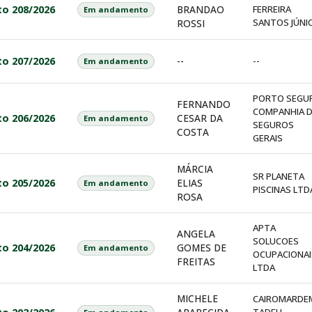
to 208/2026
BRANDAO
FERREIRA
Em andamento
SANTOS JÚNI
ROSSI
to 207/2026
--
--
Em andamento
PORTO SEGU
FERNANDO
COMPANHIA 
to 206/2026
CESAR DA
Em andamento
SEGUROS
COSTA
GERAIS
MÁRCIA
SR PLANETA
to 205/2026
ELIAS
Em andamento
PISCINAS LTD
ROSA
APTA
ANGELA
SOLUCOES
to 204/2026
GOMES DE
Em andamento
OCUPACIONAI
FREITAS
LTDA
MICHELE
CAIROMARDE