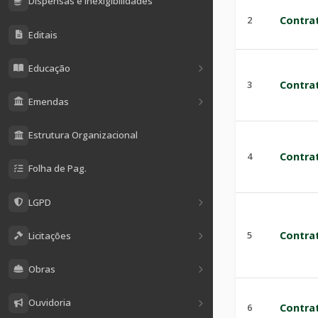
Dispensas e Inexigibilidades
2
Contra
Editais
Educação
3
Contra
Emendas
Estrutura Organizacional
4
Contra
Folha de Pag.
LGPD
5
Contra
Licitações
Obras
Ouvidoria
6
Contra