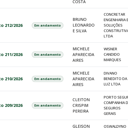
COSTA
CONCRETAR
BRUNO
ENGENHARIA 
LEONARDO
to 212/2026
SOLUÇÕES
Em andamento
E SILVA
CONSTRUTIV
LTDA
MICHELE
WISNER
to 211/2026
APARECIDA
CANDIDO
Em andamento
MARQUES
AIRES
MICHELE
DIVANO
to 210/2026
APARECIDA
BENEDITO DA
Em andamento
LUZ LTDA
AIRES
PORTO SEGU
CLEITON
COMPANHIA 
to 209/2026
CRISPIM
Em andamento
SEGUROS
PEREIRA
GERAIS
GLEISON
OSWALDYNO