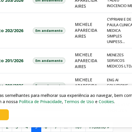
to 203/2026
APARECIDA
TADEU
Em andamento
INOCENCIO M
AIRES
CYPRIANI E DE
MICHELE
PAULA CLINIC
APARECIDA
to 202/2026
MEDICA
Em andamento
AIRES
SIMPLES
UNIPESS...
MICHELE
MENEZES
to 201/2026
APARECIDA
SERVICOS
Em andamento
MEDICOS LTD
AIRES
MICHELE
ENG AI
to 200/2026
APARECIDA
SOLUTIONS
Em andamento
LTDA
AIRES
gias semelhantes para melhorar sua experiência ao navegar, bem como
m a nossa
Política de Privacidade
,
Termos de Uso
e
Cookies
.
MCX GESTAO 
to 199/2026
--
Em andamento
TECH LTDA
s
2
3
4
5
6
7
…
167
Próximo »