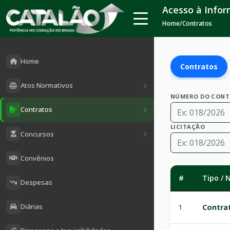
Acesso à Info
Home
/
Contratos
Home
Contratos
Atos Normativos
NÚMERO DO CON
Contratos
LICITAÇÃO
Concursos
Convênios
#
Tipo /
Despesas
Diárias
1
Contra