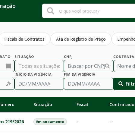
rmação
Fiscais de Contratos
Ata de Registro de Preço
Empenh
TRATO
SITUAÇÃO
CNPJ
CONTRATA
INÍCIO DA VIGÊNCIA
FIM DA VIGÊNCIA
Filt
 Número
Situação
Fiscal
Contratado(
to 219/2026
--
--
Em andamento