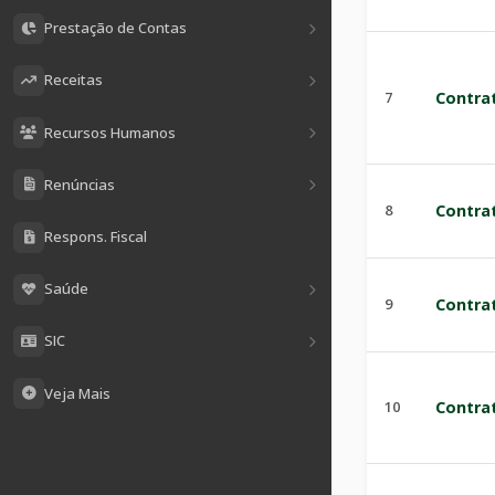
Prestação de Contas
Receitas
7
Contra
Recursos Humanos
Renúncias
8
Contra
Respons. Fiscal
Saúde
9
Contra
SIC
Veja Mais
10
Contra