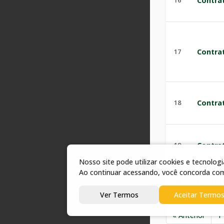
16
Contra
17
Contra
18
Contra
19
Contra
Nosso site pode utilizar cookies e tecnolo
Ao continuar acessando, você concorda co
20
Contra
Ver Termos
Aceitar Termo
« Anterior
1