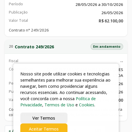
Período
28/05/2026 a 30/10/2026
Publicação
26/05/2026
Valor Total
R$ 62.100,00
Contrato n° 249/2026
Contrato 249/2026
20
Em andamento
Fiscal
--
Contratado(s)
CONCRETAR ENGENHARIA E SOLUÇÕES
Nosso site pode utilizar cookies e tecnologias
CONSTRUTIVAS LTDA
semelhantes para melhorar sua experiência ao
Período
15/05/2026 a 15/09/2026
navegar, bem como providenciar alguns
Publicação
29/05/2026
recursos essenciais. Ao continuar acessando,
você concorda com a nossa
Política de
Valor Total
R$ 130.000,00
Privacidade
,
Termos de Uso
e
Cookies
.
Contratação de empresa para a finalização da obra da quadra
coberta com vestiário - padrão fnde, localizada no distrito de
Ver Termos
santoantônio do rio verde, pertencente ao município de
catalão - go
Aceitar Termos
« Anterior
1
2
3
4
5
…
167