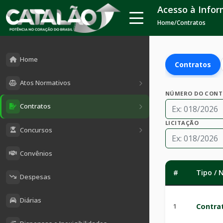
Acesso à Info
Home
/
Contratos
Home
Contratos
Atos Normativos
NÚMERO DO CON
Contratos
LICITAÇÃO
Concursos
Convênios
#
Tipo /
Despesas
Diárias
1
Contra