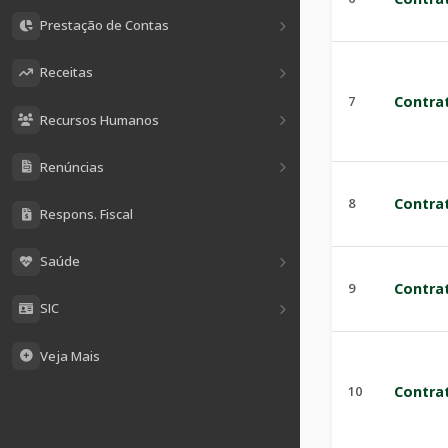
Prestação de Contas
Receitas
7
Contra
Recursos Humanos
Renúncias
8
Contra
Respons. Fiscal
Saúde
9
Contra
SIC
Veja Mais
10
Contra