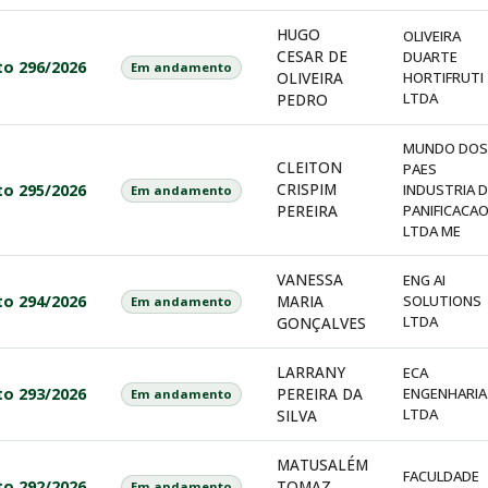
HUGO
OLIVEIRA
CESAR DE
DUARTE
to 296/2026
Em andamento
OLIVEIRA
HORTIFRUTI
LTDA
PEDRO
MUNDO DOS
CLEITON
PAES
CRISPIM
to 295/2026
INDUSTRIA D
Em andamento
PEREIRA
PANIFICACA
LTDA ME
VANESSA
ENG AI
to 294/2026
MARIA
SOLUTIONS
Em andamento
LTDA
GONÇALVES
LARRANY
ECA
to 293/2026
PEREIRA DA
ENGENHARIA
Em andamento
LTDA
SILVA
MATUSALÉM
FACULDADE
to 292/2026
TOMAZ
Em andamento