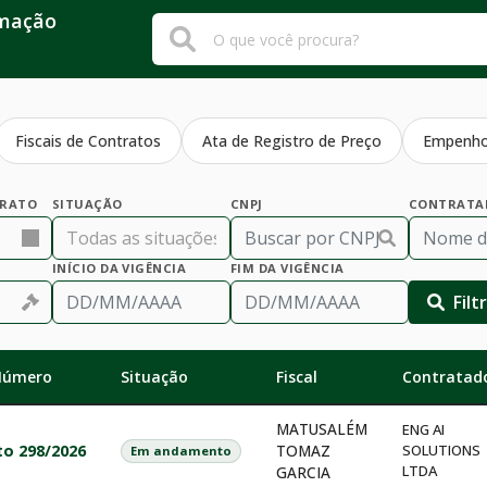
rmação
Fiscais de Contratos
Ata de Registro de Preço
Empenh
TRATO
SITUAÇÃO
CNPJ
CONTRATA
INÍCIO DA VIGÊNCIA
FIM DA VIGÊNCIA
Filt
 Número
Situação
Fiscal
Contratado
MATUSALÉM
ENG AI
to 298/2026
TOMAZ
SOLUTIONS
Em andamento
LTDA
GARCIA