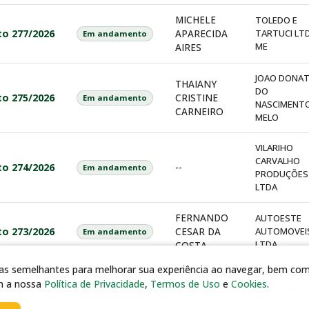
MICHELE
TOLEDO E
to 277/2026
APARECIDA
TARTUCI LT
Em andamento
ME
AIRES
JOAO DONA
THAIANY
DO
to 275/2026
CRISTINE
Em andamento
NASCIMENT
CARNEIRO
MELO
VILARIHO
CARVALHO
to 274/2026
--
Em andamento
PRODUÇÕES
LTDA
FERNANDO
AUTOESTE
to 273/2026
CESAR DA
AUTOMOVEI
Em andamento
LTDA
COSTA
gias semelhantes para melhorar sua experiência ao navegar, bem como
JULLIANNE
BEM VIVER
m a nossa
Política de Privacidade
,
Termos de Uso
e
Cookies
.
to 272/2026
SCALIA
CLINICA MED
Em andamento
LTDA
FERNANDES