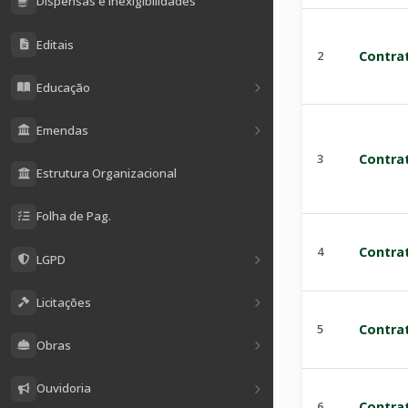
Dispensas e Inexigibilidades
Editais
2
Contra
Educação
Emendas
3
Contra
Estrutura Organizacional
Folha de Pag.
4
Contra
LGPD
Licitações
5
Contra
Obras
Ouvidoria
6
Contra