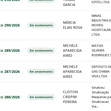
ICPÓS LTDA
GARCIA
MINAS
INDUSTRIA D
MÁRCIA
to 290/2026
MOVEIS
Em andamento
ELIAS ROSA
HOSPITALAR
LTDA
MICHELE
MATIAS
to 289/2026
APARECIDA
SILVEIRA
Em andamento
RODRIGUES 
AIRES
MICHELE
DEPOSITO D
to 287/2026
APARECIDA
GAS CHAMA
Em andamento
VIVA LTDA
AIRES
Sinalceu
CLEITON
Sinalização
CRISPIM
to 286/2026
Maquinas p
Em andamento
PEREIRA
Sinalizacao
Via...