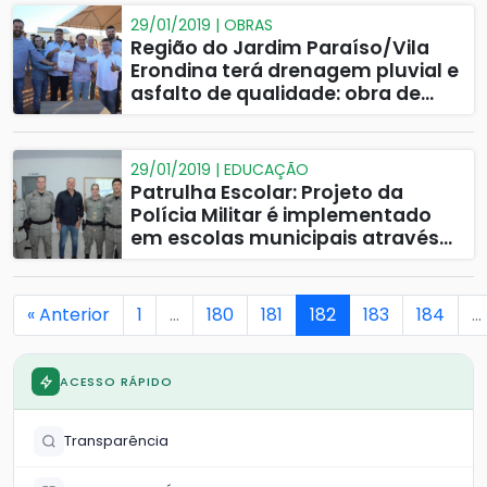
29/01/2019 | OBRAS
Região do Jardim Paraíso/Vila
Erondina terá drenagem pluvial e
asfalto de qualidade: obra de
construção já foi lançada
29/01/2019 | EDUCAÇÃO
Patrulha Escolar: Projeto da
Polícia Militar é implementado
em escolas municipais através
de parceria em Catalão
« Anterior
1
…
180
181
182
183
184
…
ACESSO RÁPIDO
Transparência