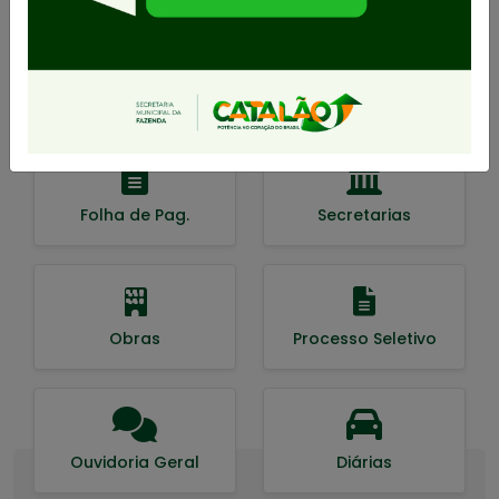
Gestão Fiscal
Legislação
Folha de Pag.
Secretarias
Obras
Processo Seletivo
Ouvidoria Geral
Diárias