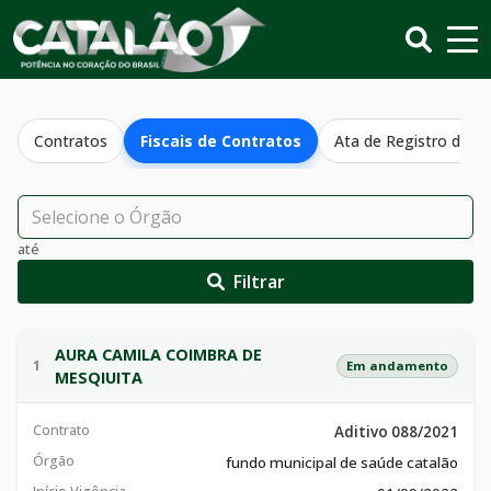
Contratos
Fiscais de Contratos
Ata de Registro de P
até
Filtrar
AURA CAMILA COIMBRA DE
1
Em andamento
MESQIUITA
Contrato
Aditivo 088/2021
Órgão
fundo municipal de saúde catalão