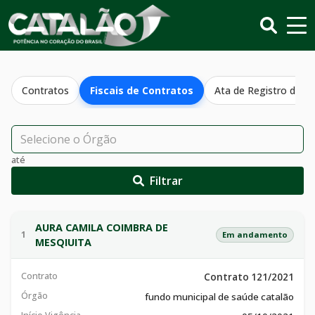
Contratos
Fiscais de Contratos
Ata de Registro de P
até
Filtrar
AURA CAMILA COIMBRA DE
1
Em andamento
MESQIUITA
Contrato
Contrato 121/2021
Órgão
fundo municipal de saúde catalão