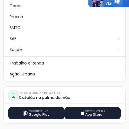
Obras
Procon
SMTC
SAE
Saúde
Trabalho e Renda
Ação Urbana
BAIXE NOSSO APLICATIVO
Catalão na palma da mão
DISPONÍVEL NO
DISPONÍVEL NA
Google Play
App Store