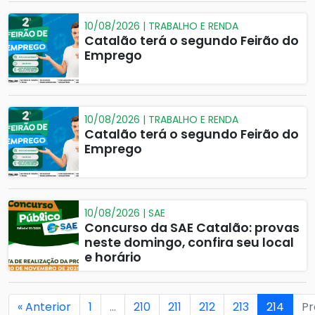
10/08/2026 | TRABALHO E RENDA
Catalão terá o segundo Feirão do
Emprego
10/08/2026 | TRABALHO E RENDA
Catalão terá o segundo Feirão do
Emprego
10/08/2026 | SAE
Concurso da SAE Catalão: provas
neste domingo, confira seu local
e horário
« Anterior
1
…
210
211
212
213
214
Pr