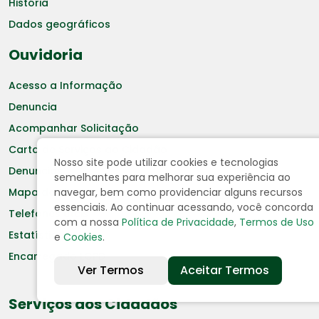
História
Dados geográficos
Ouvidoria
Acesso a Informação
Denuncia
Acompanhar Solicitação
Carta de Serviços ao Cidadão
Nosso site pode utilizar cookies e tecnologias
Denuncias
semelhantes para melhorar sua experiência ao
navegar, bem como providenciar alguns recursos
Mapa do Site
essenciais. Ao continuar acessando, você concorda
Telefones úteis
com a nossa
Política de Privacidade
,
Termos de Uso
Estatísticas
e
Cookies
.
Encarregado LGPD
Ver Termos
Aceitar Termos
Serviços aos Cidadãos