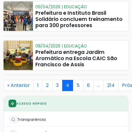
09/04/2026 | EDUCAÇÃO
Prefeitura e Instituto Brasil
Solidário concluem treinamento
para 300 professores
08/04/2026 | EDUCAÇÃO
Prefeitura entrega Jardim
Aromático na Escola CAIC São
Francisco de Assis
« Anterior
1
2
3
4
5
6
…
214
Próx
ACESSO RÁPIDO
Transparência