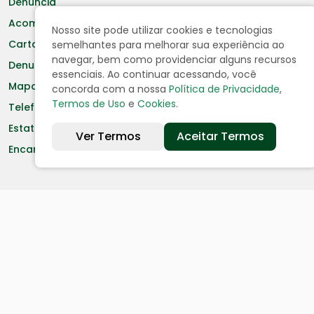
Denuncia
Acompanhar Solicitação
Nosso site pode utilizar cookies e tecnologias
Carta de Serviços ao Cidadão
semelhantes para melhorar sua experiência ao
navegar, bem como providenciar alguns recursos
Denuncias
essenciais. Ao continuar acessando, você
Mapa do Site
concorda com a nossa
Política de Privacidade
,
Termos de Uso
e
Cookies
.
Telefones úteis
Estatísticas
Ver Termos
Aceitar Termos
Encarregado LGPD
Serviços aos Cidadãos
Certidão Negativa
Cadastro de Contribuinte
Cadastro de Fornecedor
IPTU
ITR - Valor Terra Nua