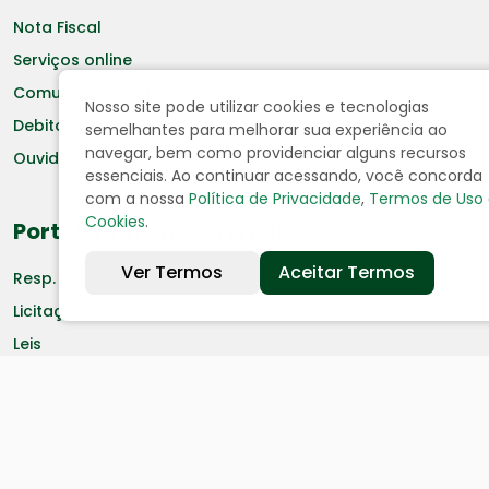
Nota Fiscal
Serviços online
Comunicados e Termos
Nosso site pode utilizar cookies e tecnologias
Debitos Imóveis
semelhantes para melhorar sua experiência ao
navegar, bem como providenciar alguns recursos
Ouvidoria
essenciais. Ao continuar acessando, você concorda
com a nossa
Política de Privacidade
,
Termos de Uso
Cookies
.
Portal da Transparência
Ver Termos
Aceitar Termos
Resp. Fiscal
Licitação
Leis
Receitas
Despesas
Decretos