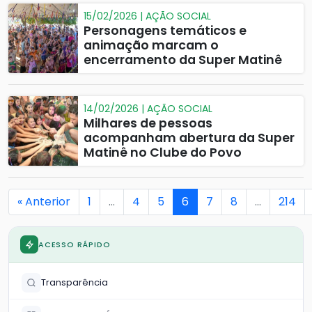
15/02/2026 | AÇÃO SOCIAL
Personagens temáticos e
animação marcam o
encerramento da Super Matinê
14/02/2026 | AÇÃO SOCIAL
Milhares de pessoas
acompanham abertura da Super
Matinê no Clube do Povo
« Anterior
1
…
4
5
6
7
8
…
214
ACESSO RÁPIDO
Transparência