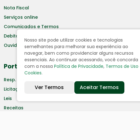
Nota Fiscal
Serviços online
Comunicados e Termos
Debitos Imóveis
Nosso site pode utilizar cookies e tecnologias
Ouvidoria
semelhantes para melhorar sua experiência ao
navegar, bem como providenciar alguns recursos
essenciais. Ao continuar acessando, você concorda
Portal da Transparência
com a nossa
Política de Privacidade
,
Termos de Uso
Cookies
.
Resp. Fiscal
Ver Termos
Aceitar Termos
Licitação
Leis
Receitas
Despesas
Decretos