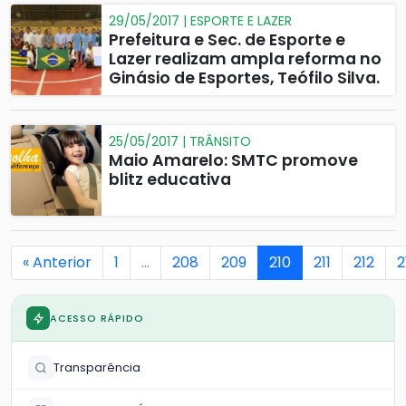
29/05/2017 | ESPORTE E LAZER
Prefeitura e Sec. de Esporte e
Lazer realizam ampla reforma no
Ginásio de Esportes, Teófilo Silva.
25/05/2017 | TRÂNSITO
Maio Amarelo: SMTC promove
blitz educativa
« Anterior
1
…
208
209
210
211
212
2
ACESSO RÁPIDO
Transparência