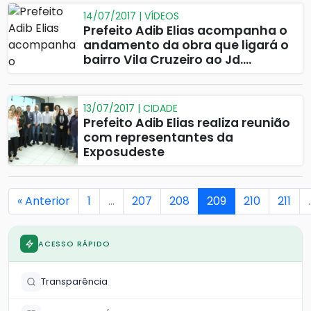
14/07/2017 | VÍDEOS
Prefeito Adib Elias acompanha o
andamento da obra que ligará o
bairro Vila Cruzeiro ao Jd.
Primavera.
13/07/2017 | CIDADE
Prefeito Adib Elias realiza reunião
com representantes da
Exposudeste
« Anterior
1
…
207
208
209
210
211
ACESSO RÁPIDO
Transparência