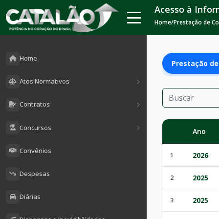
Acesso à Info
Home
/
Prestação de C
Home
Prestação de
Atos Normativos
Contratos
Concursos
Ano
Convênios
1
2026
Despesas
2
2025
Diárias
3
2025