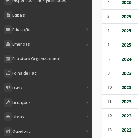
Dispensas e Inexigibilidades
4
2026
Editais
5
2025
Educação
6
2025
Emendas
7
2025
Estrutura Organizacional
8
2024
9
2023
Folha de Pag.
10
2023
LGPD
11
2023
Licitações
12
2023
Obras
13
2022
Ouvidoria