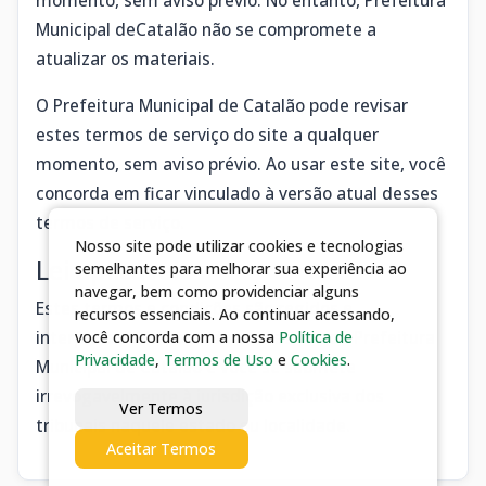
momento, sem aviso prévio. No entanto, Prefeitura
Municipal deCatalão não se compromete a
atualizar os materiais.
O Prefeitura Municipal de Catalão pode revisar
estes termos de serviço do site a qualquer
momento, sem aviso prévio. Ao usar este site, você
concorda em ficar vinculado à versão atual desses
termos de serviço.
Nosso site pode utilizar cookies e tecnologias
Lei aplicável
semelhantes para melhorar sua experiência ao
navegar, bem como providenciar alguns
Estes termos e condições são regidos e
recursos essenciais. Ao continuar acessando,
interpretados de acordo com as leis do Prefeitura
você concorda com a nossa
Política de
Privacidade
,
Termos de Uso
e
Cookies
.
Municipal de Catalão e você se submete
irrevogavelmente à jurisdição exclusiva dos
Ver Termos
tribunais naquele estado ou localidade.
Aceitar Termos