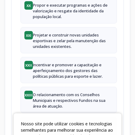
Propor e executar programas e ações de
XX
valorização e resgate da identidade da
população local.
Projetar e construir novas unidades
XXI
esportivas e zelar pela manutenção das
unidades existentes.
Incentivar e promover a capacitação e
XXII
aperfeiçoamento dos gestores das
políticas públicas para esporte e lazer.
O relacionamento com os Conselhos
XXIII
Municipais e respectivos Fundos na sua
área de atuação.
Nosso site pode utilizar cookies e tecnologias
Atribuições de esporte e lazer, previstas na
XXIV
semelhantes para melhorar sua experiência ao
Lei Orgânica do Município.