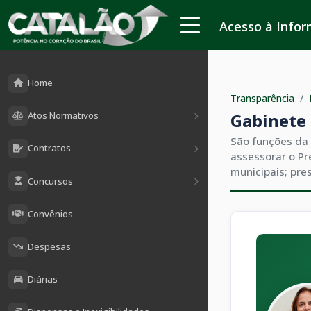
Acesso à Info
Home
Transparência
/
Gabinete
Atos Normativos
São funções da 
Contratos
assessorar o Pr
municipais; pre
Concursos
Convênios
Despesas
Diárias