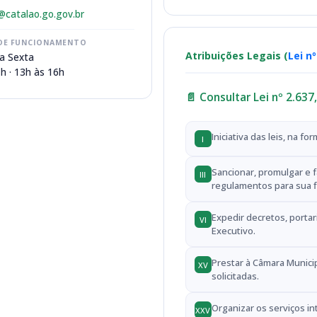
@catalao.go.gov.br
DE FUNCIONAMENTO
Atribuições Legais (
Lei n
a Sexta
h · 13h às 16h
📄 Consultar Lei nº 2.63
Iniciativa das leis, na f
I
Sancionar, promulgar e f
III
regulamentos para sua f
Expedir decretos, porta
VI
Executivo.
Prestar à Câmara Municip
XV
solicitadas.
Organizar os serviços in
XXV