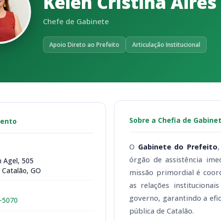
Kelen Cristina Aires
Chefe de Gabinete
Apoio Direto ao Prefeito
Articulação Institucional
Sobre a Chefia de Gabine
ento
O
Gabinete do Prefeito
órgão de assistência ime
 Agel, 505
 Catalão, GO
missão primordial é coord
as relações instituciona
governo, garantindo a efic
1-5070
pública de Catalão.