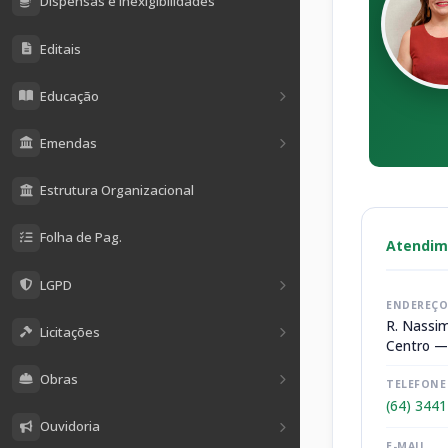
Dispensas e Inexigibilidades
Editais
Educação
Emendas
Estrutura Organizacional
Folha de Pag.
Atendim
LGPD
ENDEREÇO
R. Nassim
Licitações
Centro —
Obras
TELEFONE
(64) 344
Ouvidoria
E-MAIL