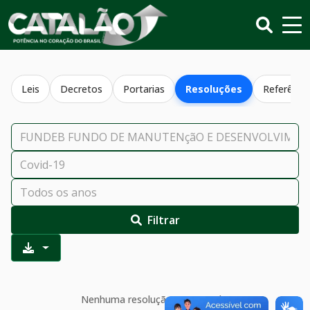
Leis
Decretos
Portarias
Resoluções
Referênci
Filtrar
Nenhuma resolução encontrada.