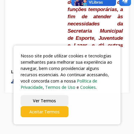
desempenho de
funções temporárias, a
fim de atender às
necessidades da
Secretaria Municipal
de Esporte, Juventude
e Lazer, e dá outras
providências.”
Nosso site pode utilizar cookies e tecnologias
semelhantes para melhorar sua experiência ao
navegar, bem como providenciar alguns
Lista de anexos:
recursos essenciais. Ao continuar acessando,
você concorda com a nossa
Política de
LEI Nº 4467, de 19 de dezembro de 2025.
Privacidade
,
Termos de Uso
e
Cookies
.
Ver Termos
Aceitar Termos