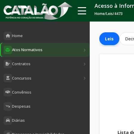
Acesso à Info
Home
/
Leis
/
4473
Home
Leis
Dec
Atos Normativos
Contratos
Concursos
Convênios
Despesas
Diárias
Lista d