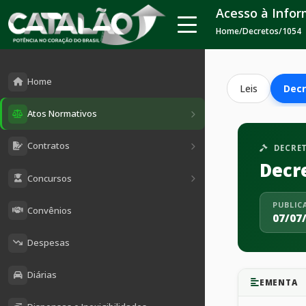
Acesso à Info
Home
/
Decretos
/
1054
Home
Leis
Decr
Atos Normativos
Contratos
DECRE
Decr
Concursos
PUBLIC
Convênios
07/07
Despesas
Diárias
EMENTA