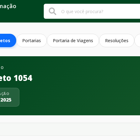
rmação
etos
Portarias
Portaria de Viagens
Resoluções
TO
eto 1054
AÇÃO
/2025