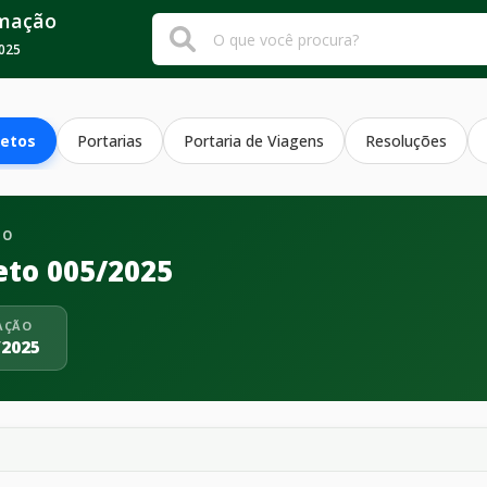
rmação
025
etos
Portarias
Portaria de Viagens
Resoluções
TO
eto 005/2025
AÇÃO
/2025