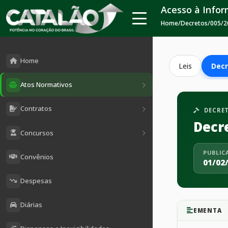
Acesso à Info
Home
/
Decretos
/
005/2
Home
Leis
Decr
Atos Normativos
Contratos
DECRE
Decr
Concursos
PUBLIC
Convênios
01/02
Despesas
Diárias
EMENTA