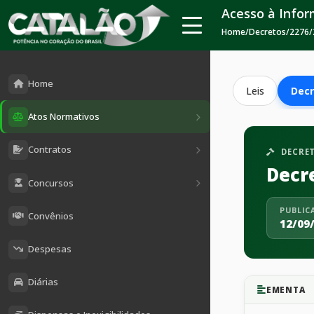
Acesso à Info
Home
/
Decretos
/
2276/
Home
Leis
Decr
Atos Normativos
Contratos
DECRE
Decr
Concursos
PUBLIC
Convênios
12/09
Despesas
Diárias
EMENTA