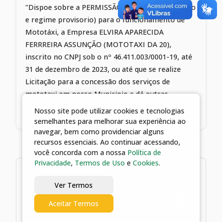
"Dispoe sobre a PERMISSÃO (em carater precário
e regime provisorio) para o funcionamento de
Mototáxi, a Empresa ELVIRA APARECIDA
FERRREIRA ASSUNÇÃO (MOTOTAXI DA 20),
inscrito no CNPJ sob o nº 46.411.003/0001-19, até
31 de dezembro de 2023, ou até que se realize
Licitação para a concessão dos serviços de
mototaxi em nosso Municipio e dá outras
providencias".
Nosso site pode utilizar cookies e tecnologias
semelhantes para melhorar sua experiência ao
navegar, bem como providenciar alguns
recursos essenciais. Ao continuar acessando,
você concorda com a nossa
Política de
Privacidade
,
Termos de Uso
e
Cookies
.
1 arquivos
Ver Termos
31/05/2023 09:56 | Decreto nº 2074,
Aceitar Termos
de 31 de maio de 2023