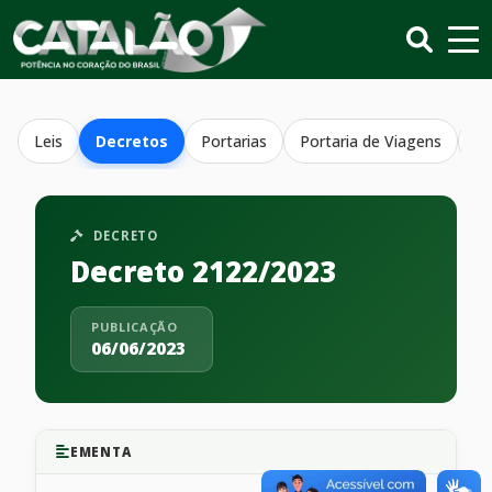
Leis
Decretos
Portarias
Portaria de Viagens
Re
DECRETO
Decreto 2122/2023
PUBLICAÇÃO
06/06/2023
EMENTA