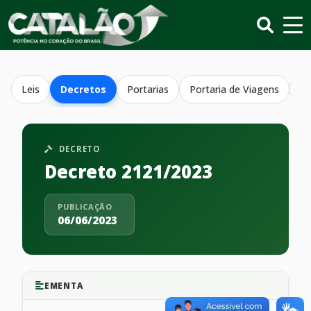
Leis
Decretos
Portarias
Portaria de Viagens
Re
DECRETO
Decreto 2121/2023
PUBLICAÇÃO
06/06/2023
EMENTA