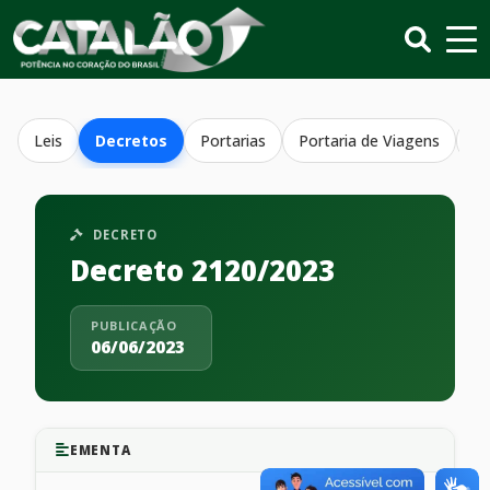
Leis
Decretos
Portarias
Portaria de Viagens
Re
DECRETO
Decreto 2120/2023
PUBLICAÇÃO
06/06/2023
EMENTA