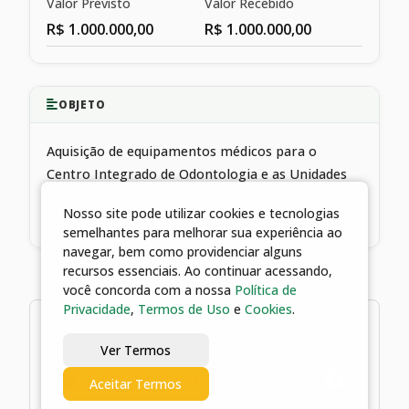
Valor Previsto
Valor Recebido
R$ 1.000.000,00
R$ 1.000.000,00
OBJETO
Aquisição de equipamentos médicos para o
Centro Integrado de Odontologia e as Unidades
Básicas de Saúde através da Emenda Parlamentar
Nosso site pode utilizar cookies e tecnologias
Estadual nº 1050.2
semelhantes para melhorar sua experiência ao
navegar, bem como providenciar alguns
recursos essenciais. Ao continuar acessando,
você concorda com a nossa
Política de
Privacidade
,
Termos de Uso
e
Cookies
.
1 arquivos
Ver Termos
29/05/2026 09:41 | Portaria
Aceitar Termos