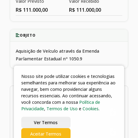
Valor Previsto
Valor Recebido
R$ 111.000,00
R$ 111.000,00
OBJETO
Aquisição de Veículo através da Emenda
Parlamentar Estadual nº 1050.9
Nosso site pode utilizar cookies e tecnologias
semelhantes para melhorar sua experiência ao
navegar, bem como providenciar alguns
2 arquivos
recursos essenciais. Ao continuar acessando,
você concorda com a nossa
Política de
Privacidade
,
Termos de Uso
e
Cookies
.
29/05/2026 09:37 | Edital
Ver Termos
29/05/2026 09:37 | Portaria
Aceitar Termos