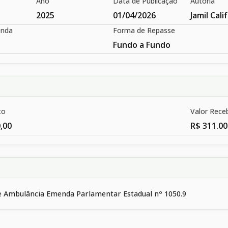
Ano
Data de Publicação
Autoria
2025
01/04/2026
Jamil Cali
enda
Forma de Repasse
Fundo a Fundo
to
Valor Rece
,00
R$ 311.00
e Ambulância Emenda Parlamentar Estadual nº 1050.9