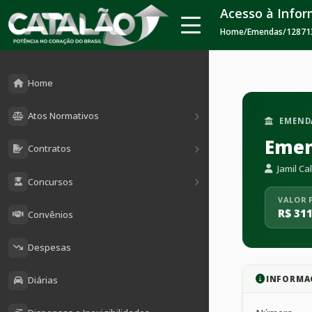
Acesso à Info
Home
/
Emendas
/
12871
Home
Atos Normativos
EMEND
Emen
Contratos
Jamil Cal
Concursos
VALOR 
R$ 311
Convênios
Despesas
INFORMA
Diárias