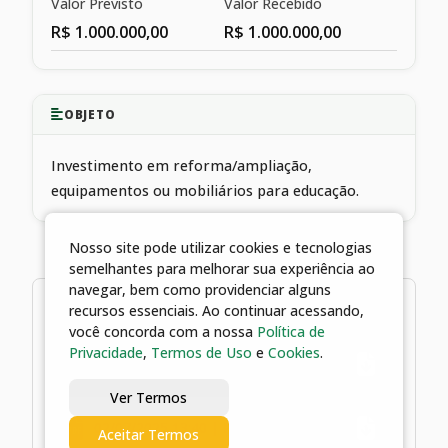
Valor Previsto
Valor Recebido
R$ 1.000.000,00
R$ 1.000.000,00
OBJETO
Investimento em reforma/ampliação,
equipamentos ou mobiliários para educação.
Nosso site pode utilizar cookies e tecnologias
semelhantes para melhorar sua experiência ao
navegar, bem como providenciar alguns
2 arquivos
recursos essenciais. Ao continuar acessando,
você concorda com a nossa
Política de
Privacidade
,
Termos de Uso
e
Cookies
.
02/07/2025 13:40 | Convênio 360-
2024
Ver Termos
02/07/2025 13:40 | Plano de trabalho
Aceitar Termos