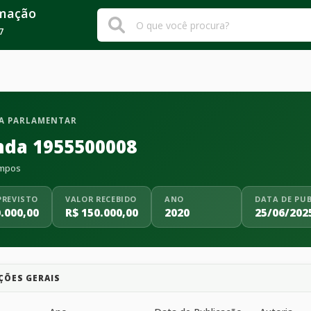
rmação
7
A PARLAMENTAR
da 1955500008
mpos
PREVISTO
VALOR RECEBIDO
ANO
DATA DE PU
.000,00
R$ 150.000,00
2020
25/06/202
ÇÕES GERAIS