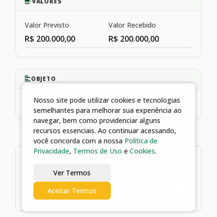
VALORES
Valor Previsto
Valor Recebido
R$ 200.000,00
R$ 200.000,00
OBJETO
Nosso site pode utilizar cookies e tecnologias
Investimento para tecnologia e informática
semelhantes para melhorar sua experiência ao
navegar, bem como providenciar alguns
recursos essenciais. Ao continuar acessando,
você concorda com a nossa
Política de
Privacidade
,
Termos de Uso
e
Cookies
.
1 arquivos
Ver Termos
30/06/2025 10:34 | Plano de Trabalho
Aceitar Termos