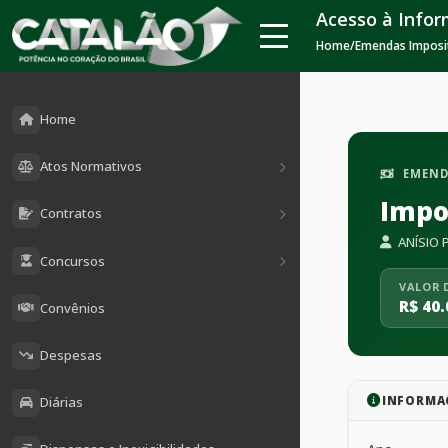
Acesso à Info
Home
/
Emendas Imposi
Home
Atos Normativos
EMEND
Impo
Contratos
ANÍSIO 
Concursos
VALOR 
R$ 40.
Convênios
Despesas
INFORMA
Diárias