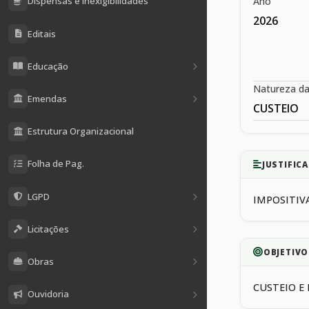
Ano
Dispensas e Inexigibilidades
2026
Editais
Educação
Natureza d
Emendas
CUSTEIO
Estrutura Organizacional
Folha de Pag.
JUSTIFICA
LGPD
IMPOSITIVA
Licitações
OBJETIVO
Obras
CUSTEIO 
Ouvidoria