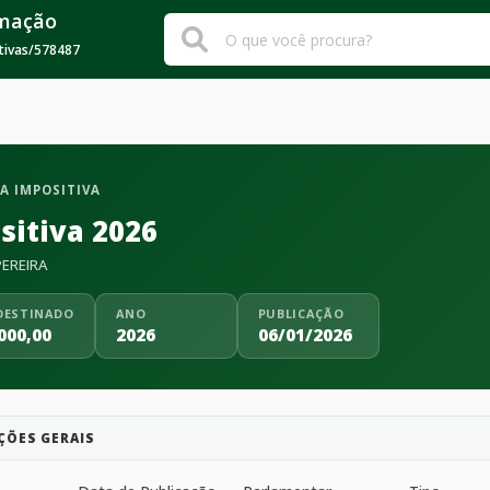
rmação
tivas
/
578487
A IMPOSITIVA
sitiva 2026
PEREIRA
DESTINADO
ANO
PUBLICAÇÃO
000,00
2026
06/01/2026
ÇÕES GERAIS