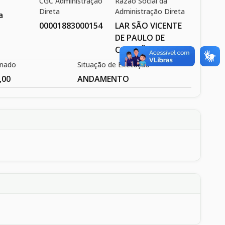
CGC Administração
Razão Social da
Direta
Administração Direta
a
00001883000154
LAR SÃO VICENTE
DE PAULO DE
CATALÃO
inado
Situação de Execução
,00
ANDAMENTO