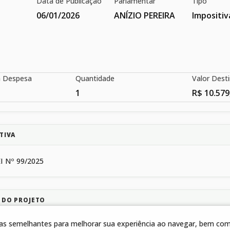
Data de Publicação
Parlamentar
Tipo
06/01/2026
ANÍZIO PEREIRA
Impositiv
a Despesa
Quantidade
Valor Dest
1
R$ 10.579
TIVA
I Nº 99/2025
 DO PROJETO
gias semelhantes para melhorar sua experiência ao navegar, bem como
E MANUTENÇÃO