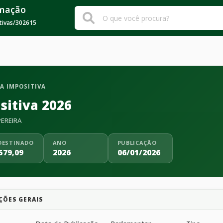
rmação
tivas
/
302615
A IMPOSITIVA
sitiva 2026
PEREIRA
DESTINADO
ANO
PUBLICAÇÃO
579,09
2026
06/01/2026
ÇÕES GERAIS