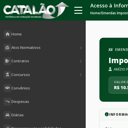
Acesso à Info
Home
/
Emendas Imposi
Home
Atos Normativos
EMEND
Impo
Contratos
ANÍZIO 
Concursos
VALOR 
R$ 10.
Convênios
Despesas
INFORMA
Diárias