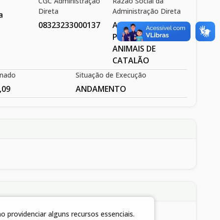
CGC Administração
Razão Social da
Direta
Administração Direta
a
08323233000137
ASPAC - ASSOC.
PROTETORA DOS
ANIMAIS DE
CATALÃO
inado
Situação de Execução
,09
ANDAMENTO
 providenciar alguns recursos essenciais.