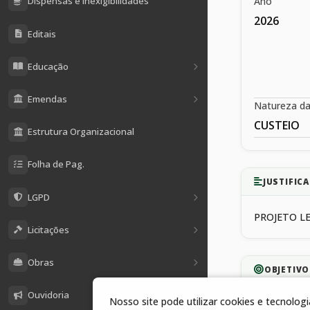
Ano
Dispensas e Inexigibilidades
2026
Editais
Educação
Emendas
Natureza d
CUSTEIO
Estrutura Organizacional
Folha de Pag.
JUSTIFICA
LGPD
PROJETO LE
Licitações
Obras
OBJETIVO
Ouvidoria
Nosso site pode utilizar cookies e tecnolo
CUSTEIO 