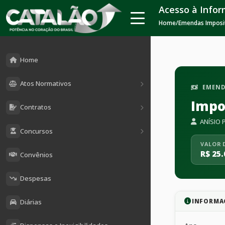
Acesso à Info
Home
/
Emendas Imposi
Home
Atos Normativos
EMEND
Impo
Contratos
ANÍSIO 
Concursos
VALOR 
R$ 25.
Convênios
Despesas
INFORMA
Diárias