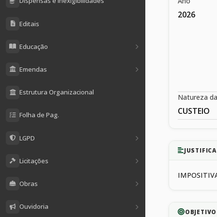
Ano
Dispensas e Inexigibilidades
2026
Editais
Educação
Emendas
Estrutura Organizacional
Natureza d
CUSTEIO
Folha de Pag.
LGPD
JUSTIFICA
Licitações
IMPOSITIVA
Obras
Ouvidoria
OBJETIVO