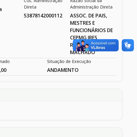
CGC Administração
Razão Social da
Direta
Administração Direta
a
53878142000112
ASSOC. DE PAIS,
MESTRES E
FUNCIONÁRIOS DE
CEPMG IRES
REZENDE
MACHADO
inado
Situação de Execução
,00
ANDAMENTO