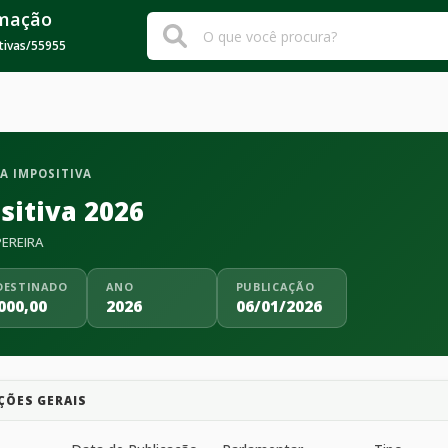
rmação
tivas
/
55955
A IMPOSITIVA
sitiva 2026
PEREIRA
DESTINADO
ANO
PUBLICAÇÃO
000,00
2026
06/01/2026
ÇÕES GERAIS