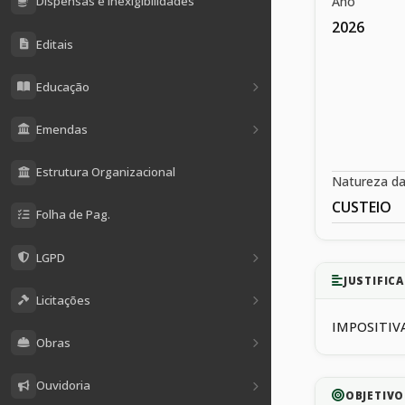
Ano
Dispensas e Inexigibilidades
2026
Editais
Educação
Emendas
Estrutura Organizacional
Natureza d
CUSTEIO
Folha de Pag.
LGPD
JUSTIFICA
Licitações
IMPOSITIVA
Obras
Ouvidoria
OBJETIVO