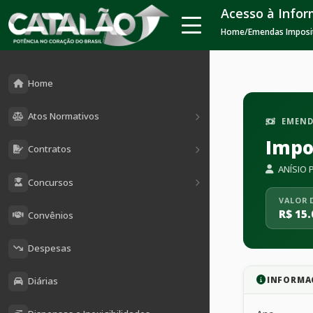
Acesso à Info
Home
/
Emendas Imposi
Home
Atos Normativos
EMEND
Impo
Contratos
ANÍSIO 
Concursos
VALOR 
R$ 15.
Convênios
Despesas
INFORMA
Diárias