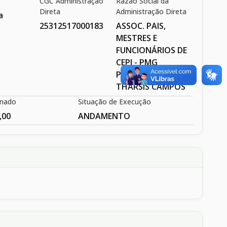
CGC Administração
Razão Social da
Direta
Administração Direta
a
25312517000183
ASSOC. PAIS,
MESTRES E
FUNCIONÁRIOS DE
CEPI - PMG
POLIVALENTE DR.
THARSIS CAMPOS
inado
Situação de Execução
,00
ANDAMENTO