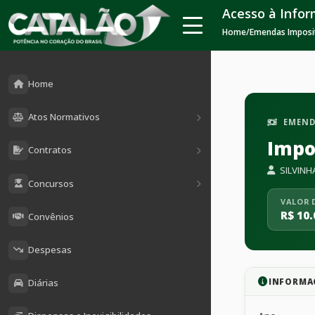
Acesso à Info
Home
/
Emendas Imposi
Home
Atos Normativos
EMEND
Impo
Contratos
SILVINH
Concursos
VALOR 
R$ 10.
Convênios
Despesas
INFORMA
Diárias