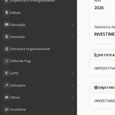
Ano
Dispensas e Inexigibilidades
2026
Editais
Educação
Natureza d
INVESTIM
Emendas
Estrutura Organizacional
JUSTIFICA
Folha de Pag.
IMPOSITIVA
LGPD
Licitações
OBJETIVO
Obras
INVESTIM
Ouvidoria