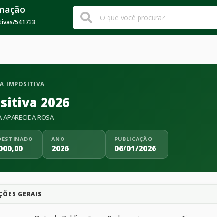
rmação
tivas
/
541733
A IMPOSITIVA
sitiva 2026
A APARECIDA ROSA
DESTINADO
ANO
PUBLICAÇÃO
000,00
2026
06/01/2026
ÇÕES GERAIS