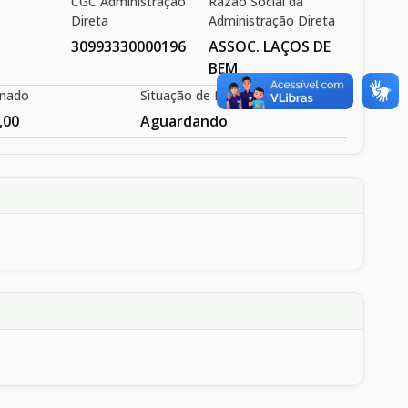
CGC Administração
Razão Social da
Direta
Administração Direta
l
30993330000196
ASSOC. LAÇOS DE
BEM
inado
Situação de Execução
,00
Aguardando