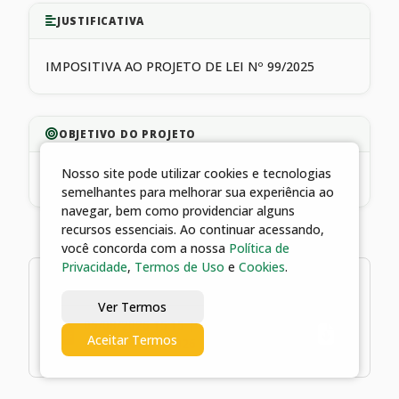
JUSTIFICATIVA
IMPOSITIVA AO PROJETO DE LEI Nº 99/2025
OBJETIVO DO PROJETO
Nosso site pode utilizar cookies e tecnologias
CUSTEIO
semelhantes para melhorar sua experiência ao
navegar, bem como providenciar alguns
recursos essenciais. Ao continuar acessando,
você concorda com a nossa
Política de
Privacidade
,
Termos de Uso
e
Cookies
.
1 arquivo
Ver Termos
05/08/2026 15:15 | Termo de
Aceitar Termos
Fomento 079/2026