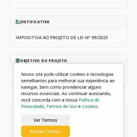
JUSTIFICATIVA
IMPOSITIVA AO PROJETO DE LEI Nº 99/2025
OBJETIVO DO PROJETO
Nosso site pode utilizar cookies e tecnologias
INVESTIMENTO
semelhantes para melhorar sua experiência ao
navegar, bem como providenciar alguns
recursos essenciais. Ao continuar acessando,
você concorda com a nossa
Política de
Privacidade
,
Termos de Uso
e
Cookies
.
1 arquivo
Ver Termos
05/08/2026 15:22 | Termo de
Aceitar Termos
Fomento 022/2026