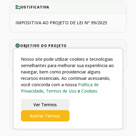
JUSTIFICATIVA
IMPOSITIVA AO PROJETO DE LEI Nº 99/2025
OBJETIVO DO PROJETO
Nosso site pode utilizar cookies e tecnologias
INVESTIMENTO
semelhantes para melhorar sua experiência ao
navegar, bem como providenciar alguns
recursos essenciais. Ao continuar acessando,
você concorda com a nossa
Política de
Privacidade
,
Termos de Uso
e
Cookies
.
1 arquivo
Ver Termos
06/08/2026 09:21 | Termo de
Aceitar Termos
Fomento 019/2026