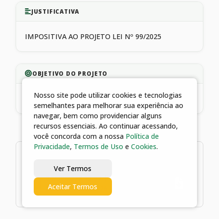
JUSTIFICATIVA
IMPOSITIVA AO PROJETO LEI Nº 99/2025
OBJETIVO DO PROJETO
Nosso site pode utilizar cookies e tecnologias
CUSTEIO E MANUTENÇÃO
semelhantes para melhorar sua experiência ao
navegar, bem como providenciar alguns
recursos essenciais. Ao continuar acessando,
você concorda com a nossa
Política de
Privacidade
,
Termos de Uso
e
Cookies
.
1 arquivo
Ver Termos
04/08/2026 15:37 | Termo de
Aceitar Termos
Fomento 205/2026