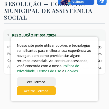
RESOLUÇÃO —
CONSELHO
MUNICIPAL DE ASSISTÊNCIA
SOCIAL
RESOLUÇÃO N° 001 /2024
1
Nosso site pode utilizar cookies e tecnologias
Nº
335
semelhantes para melhorar sua experiência ao
Publicado
07/08/2026
navegar, bem como providenciar alguns
Categoria
recursos essenciais. Ao continuar acessando,
RESOLUÇÃO
você concorda com a nossa
Política de
Órgão
FUNDO MUNICIPAL DE ASSISTÊNCIA SOCIAL
Privacidade
,
Termos de Uso
e
Cookies
.
Ver Termos
Aceitar Termos