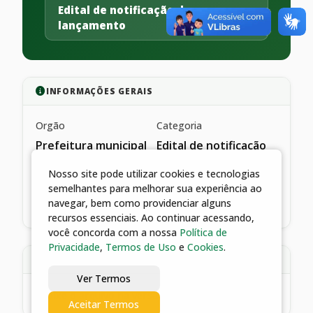
Edital de notificação de
lançamento
INFORMAÇÕES GERAIS
Orgão
Categoria
Prefeitura municipal
Edital de notificação
de catalão
de lançamento
Nosso site pode utilizar cookies e tecnologias
Data de publicação
semelhantes para melhorar sua experiência ao
27/04/2022
navegar, bem como providenciar alguns
recursos essenciais. Ao continuar acessando,
você concorda com a nossa
Política de
Privacidade
,
Termos de Uso
e
Cookies
.
DESCRIÇÃO
Ver Termos
*baixe o arquivo na versão pdf
Aceitar Termos