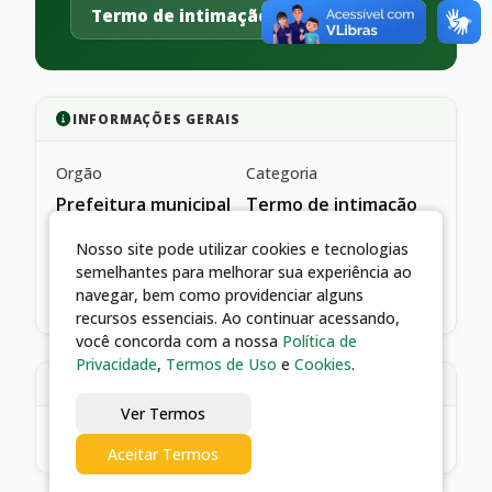
Termo de intimação
INFORMAÇÕES GERAIS
Orgão
Categoria
Prefeitura municipal
Termo de intimação
de catalão
Nosso site pode utilizar cookies e tecnologias
Data de publicação
semelhantes para melhorar sua experiência ao
02/05/2022
navegar, bem como providenciar alguns
recursos essenciais. Ao continuar acessando,
você concorda com a nossa
Política de
Privacidade
,
Termos de Uso
e
Cookies
.
DESCRIÇÃO
Ver Termos
*baixe o arquivo na versão pdf
Aceitar Termos