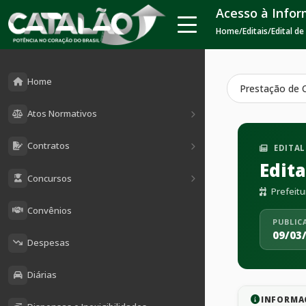
Acesso à Info
Home
/
Editais
/
Edital de
Home
Prestação de 
Atos Normativos
Contratos
EDITAL
Edita
Concursos
Prefeitu
Convênios
PUBLIC
09/03
Despesas
Diárias
INFORMA