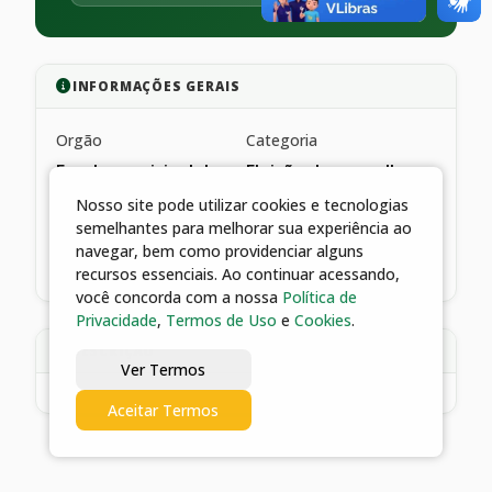
INFORMAÇÕES GERAIS
Orgão
Categoria
Fundo municipal de
Eleição de conselho
assistência social
municipal
Nosso site pode utilizar cookies e tecnologias
semelhantes para melhorar sua experiência ao
Data de publicação
navegar, bem como providenciar alguns
26/05/2025
recursos essenciais. Ao continuar acessando,
você concorda com a nossa
Política de
Privacidade
,
Termos de Uso
e
Cookies
.
DESCRIÇÃO
Ver Termos
Aceitar Termos